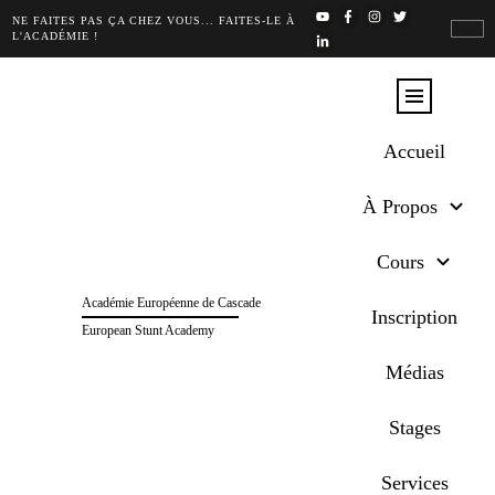
NE FAITES PAS ÇA CHEZ VOUS... FAITES-LE À
L'ACADÉMIE !
Accueil
À Propos
Cours
Académie Européenne de Cascade
Inscription
European Stunt Academy
Médias
Stages
Services