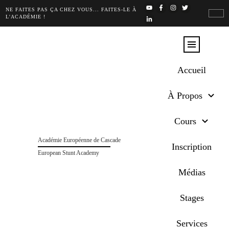
NE FAITES PAS ÇA CHEZ VOUS... FAITES-LE À
L'ACADÉMIE !
Accueil
À Propos
Cours
Académie Européenne de Cascade
Inscription
European Stunt Academy
Médias
Stages
Services