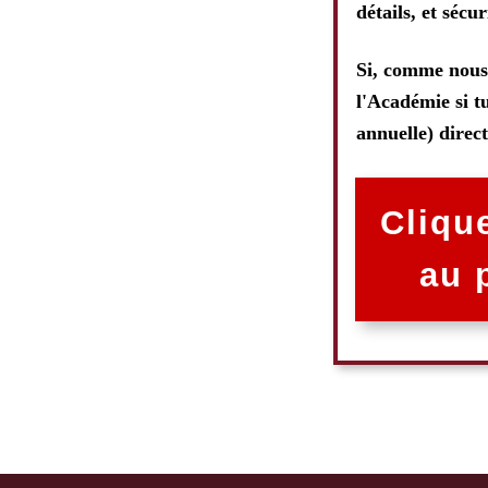
détails, et sécu
Si, comme nous 
l'Académie si tu
annuelle) direc
Clique
au 