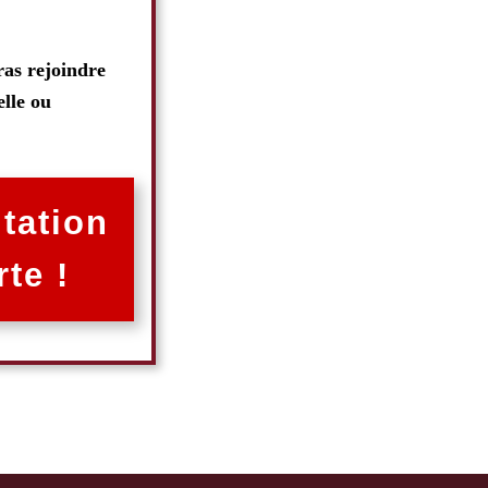
ras rejoindre
elle ou
itation
te !