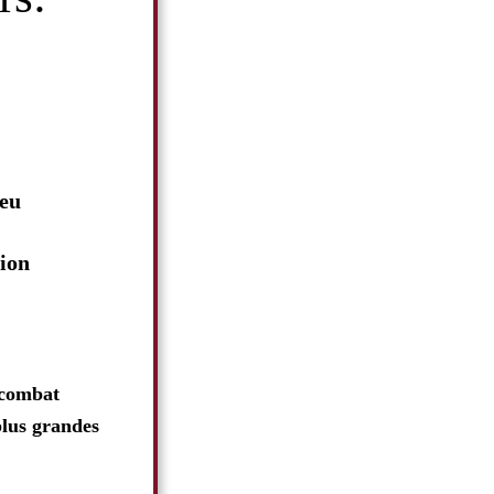
feu
tion
 combat
plus grandes