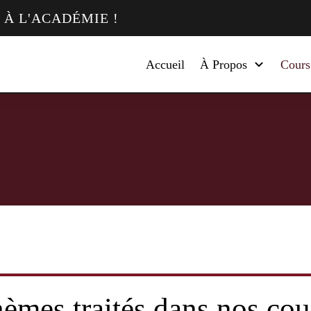
E À L'ACADÉMIE !
Accueil
À Propos
Cours
èmes traités dans nos cou