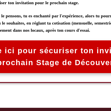
riser ton invitation pour le prochain stage.
le pensons, tu es enchanté par l'expérience, alors tu pour
 le souhaites, en réglant ta cotisation (mensuelle, semestri
tement dans nos locaux, après ton cours d'essai.
 ici pour sécuriser ton inv
prochain Stage de Découver