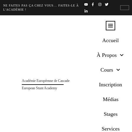
NE FAITES PAS ÇA CHEZ VOUS... FAITES-LE À
L'ACADÉMIE !
Accueil
À Propos
Cours
Académie Européenne de Cascade
Inscription
European Stunt Academy
Médias
Stages
Services